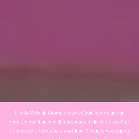
El sitio Web de Akuma registra Cookies propias que
permiten que funcionen los procesos de inicio de sesión, y
Cookies de terceros para analiticas. Si sigues navegando,