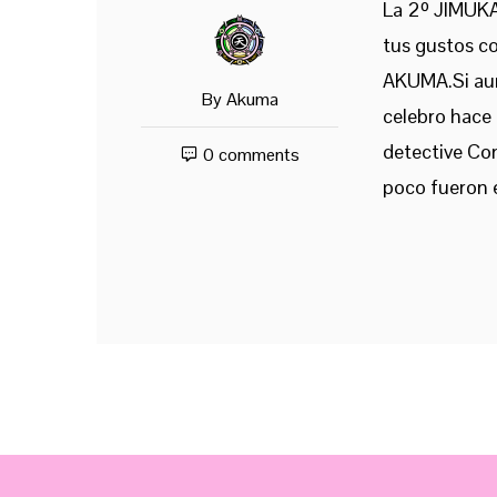
La 2º JIMUKA
tus gustos c
AKUMA.Si aun
By
Akuma
celebro hace 
detective Con
0 comments
poco fueron 