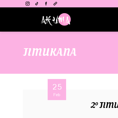
JIMUKANA
25
Feb
2º JI